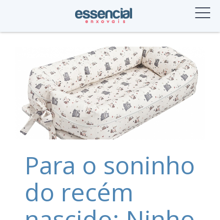
Skip
to
content
Para o soninho
do recém
nascido: Ninho